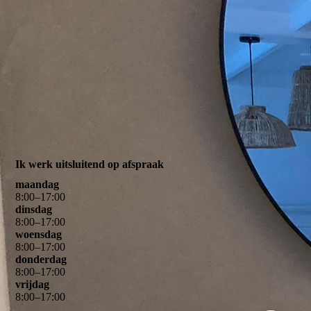
Ik werk uitsluitend op afspraak
maandag
8
:
00
–
17
:
00
dinsdag
8
:
00
–
17
:
00
woensdag
8
:
00
–
17
:
00
donderdag
8
:
00
–
17
:
00
vrijdag
8
:
00
–
17
:
00