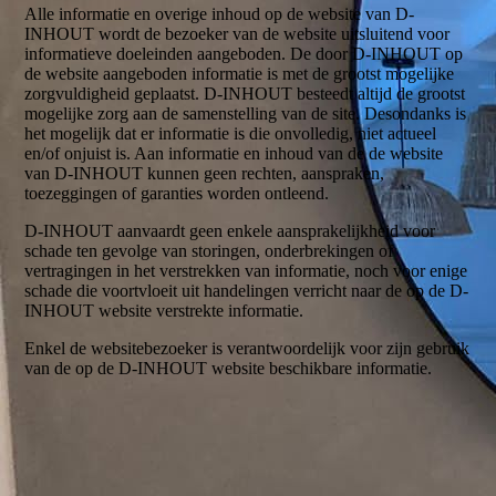
Alle informatie en overige inhoud op de website van D-
INHOUT wordt de bezoeker van de website uitsluitend voor
informatieve doeleinden aangeboden. De door D-INHOUT op
de website aangeboden informatie is met de grootst mogelijke
zorgvuldigheid geplaatst. D-INHOUT besteedt altijd de grootst
mogelijke zorg aan de samenstelling van de site. Desondanks is
het mogelijk dat er informatie is die onvolledig, niet actueel
en/of onjuist is. Aan informatie en inhoud van de de website
van D-INHOUT kunnen geen rechten, aanspraken,
toezeggingen of garanties worden ontleend.
D-INHOUT aanvaardt geen enkele aansprakelijkheid voor
schade ten gevolge van storingen, onderbrekingen of
vertragingen in het verstrekken van informatie, noch voor enige
schade die voortvloeit uit handelingen verricht naar de op de D-
INHOUT website verstrekte informatie.
Enkel de websitebezoeker is verantwoordelijk voor zijn gebruik
van de op de D-INHOUT website beschikbare informatie.